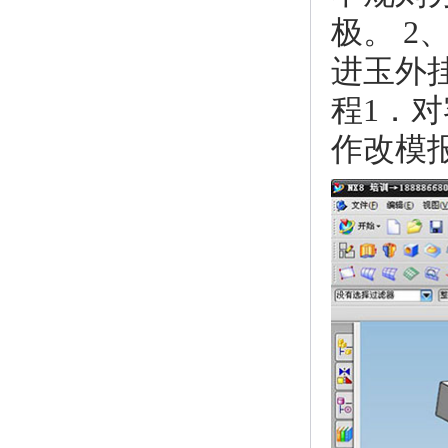
极。 
进玉外挂
程1．
作改模