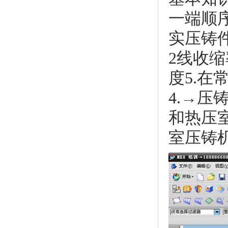
一端顺
实压铸
2线收
度5.在
4.→
和热压
室压铸