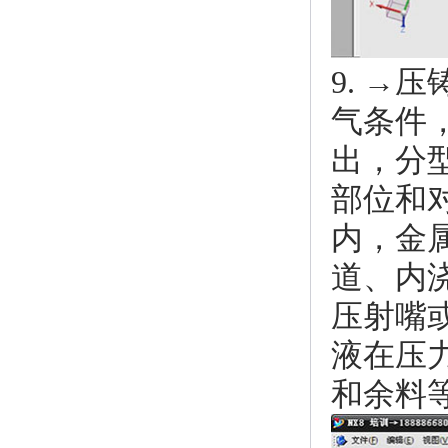
9. →
气条件
出
，分
部位和
内，金
道、内
压射嘴
液在压
和余料