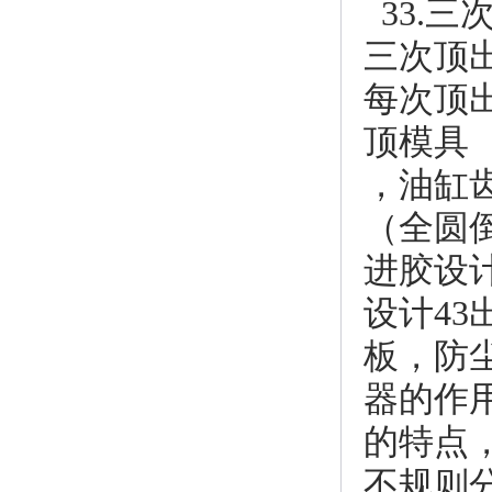
33.三
三次顶出
每次顶
顶模具 
，油缸
（全圆倒
进胶设
设计4
板，防
器的作
的特点，
不规则分