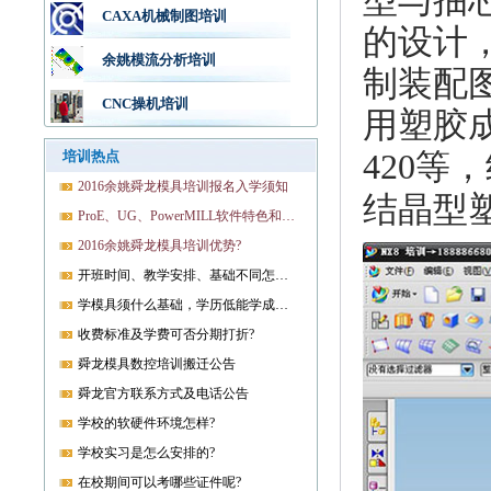
CAXA机械制图培训
的设计
余姚模流分析培训
制装配
CNC操机培训
用塑胶成
420等，
培训热点
2016余姚舜龙模具培训报名入学须知
结晶型塑
ProE、UG、PowerMILL软件特色和优势?
2016余姚舜龙模具培训优势?
开班时间、教学安排、基础不同怎样开课?
学模具须什么基础，学历低能学成就业吗?
收费标准及学费可否分期打折?
舜龙模具数控培训搬迁公告
舜龙官方联系方式及电话公告
学校的软硬件环境怎样?
学校实习是怎么安排的?
在校期间可以考哪些证件呢?