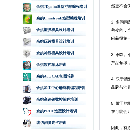
然更不会
余姚JDpaint造型浮雕编程培训
余姚CimatronE造型编程培训
2. 多
余姚塑胶模具设计培训
善变的，
问获得第
余姚压铸模具设计培训
余姚冲压模具设计培训
3. 创
产品领域
余姚数控车床培训
余姚AutoCAD制图培训
4. 乐
品牌与消
余姚加工中心雕刻机编程培训
余姚高速铣数控编程培训
5. 敢
余姚PROE造型设计培训
在可能会
线切割慢走丝培训
因此，有