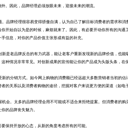
例外。因此，品牌经理必须放眼未来，迎接未来的潮流。
问问题。品牌经理很容易变得骄傲自满，认为自己了解目标消费者的需求和
当你开始自以为是的时候，麻烦就来了。因此，有必要开动你所有的沟通
一手信息，对你的产品价值主张形成有益的补充。
新。创新是老品牌反击的有力武器，能让老客户重新发现新的品牌价值，也
，这种情况非常常见。对创新成果的宣传能让你的产品成为头版头条，在
于接受新的分销方式。如今网上购物的消费额已经远超大多数营销者当初的
费者的关系以及消费者购物的途径，挖掘对客户来说更方便的渠道（如电
于把握机会。太多的品牌经理会用不可能或不适合来拒绝提案。但消费者的购
让你的品牌丧失魅力。
必要保持开放的心态，从新的角度考虑所有的可能。